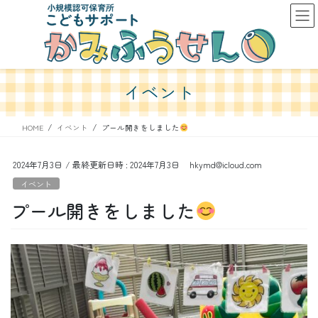
コ
ナ
ン
ビ
テ
ゲ
ン
ー
ツ
シ
へ
ョ
イベント
ス
ン
キ
に
ッ
移
HOME
イベント
プール開きをしました
プ
動
2024年7月3日
/ 最終更新日時 :
2024年7月3日
hkymd@icloud.com
イベント
プール開きをしました