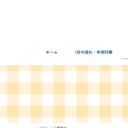
コ
ナ
ン
ビ
テ
ゲ
ン
ー
ツ
シ
へ
ョ
ス
ン
キ
に
ホーム
1日の流れ・年間行事
ッ
移
プ
動
HOME
入園案内