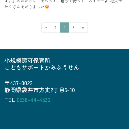
よ。」の声かけに…あらっ！ 自分で持って…スイッー🖌 花火が
たくさんあがりました
投
固
固
固
«
1
2
3
»
稿
定
定
定
の
ペ
ペ
ペ
ペ
ー
ー
ー
ジ
ジ
ジ
ー
小規模認可保育所
ジ
こどもサポートかみふうせん
送
り
〒437-0022
静岡県袋井市方丈2丁目5-10
TEL
0538-44-4530