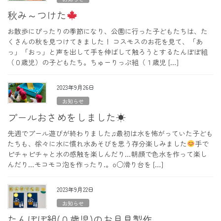
秋み～つけた
お散歩にぴったりの季節になり、公園に行った子どもたちは、た
くさんの秋を見つけてきました！ コスモスのお花を見て、「あ
っ」「おっ」と声を出して手を伸ばして触ろうとするたんぽぽ組
（０歳児）の子どもたち。ちゅーりっぷ組（１歳児 […]
2023年9月26日
お知らせ
プールおさめをしました☀
先週でプール遊びが終わりました♫最初は水を怖がっていた子ども
たちも、徐々に水に慣れ水あそびを思う存分楽しみました
手で
ピチャピチャと水の感触を楽しんだり…朝顔で色水を作って楽し
んだり…モコモコ泡を作ったり.。o○滑り台を […]
2023年9月22日
お知らせ
たんぽぽ組(０歳児)のお月見製作