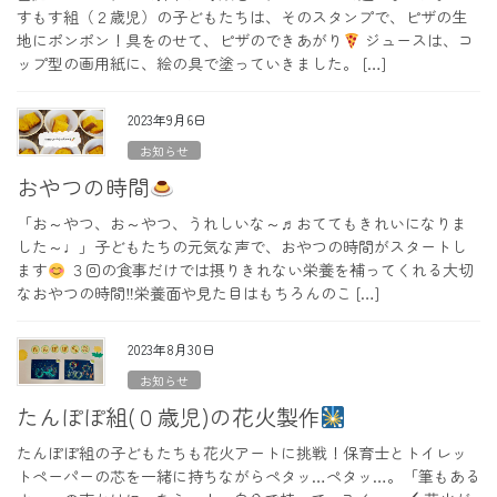
すもす組（２歳児）の子どもたちは、そのスタンプで、ピザの生
地にポンポン！具をのせて、ピザのできあがり
ジュースは、コ
ップ型の画用紙に、絵の具で塗っていきました。 […]
2023年9月6日
お知らせ
おやつの時間
「お～やつ、お～やつ、うれしいな～♬おててもきれいになりま
した～♩」子どもたちの元気な声で、おやつの時間がスタートし
ます
３回の食事だけでは摂りきれない栄養を補ってくれる大切
なおやつの時間‼栄養面や見た目はもちろんのこ […]
2023年8月30日
お知らせ
たんぽぽ組(０歳児)の花火製作
たんぽぽ組の子どもたちも花火アートに挑戦！保育士とトイレッ
トペーパーの芯を一緒に持ちながらペタッ…ペタッ…。「筆もある