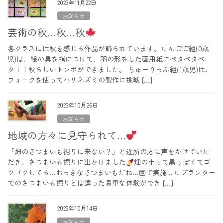
2023年11月22日
お知らせ
芸術の秋…秋…秋
各クラスには秋を感じる作品が飾られています。たんぽぽ組(0歳
児)は、絵の具を指につけて、羽の形をした画用紙にペタペタペ
タ！！秋らしいトンボができました。 ちゅーりっぷ組(1歳児)は、
フォークを使ってハリネズミの製作に挑戦 […]
2023年10月26日
お知らせ
地域の方々に見守られて…
「畑のさつまいも掘りに来ない？」と近所の方に声をかけていた
だき、さつまいも掘りに出かけました
畑の土って黒っぽくてゴ
ツゴツしてる…おっきなさつまいもだね…園で実施したプランター
でのさつまいも掘りとは違った貴重な体験ができ […]
2023年10月14日
お知らせ