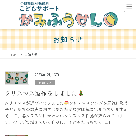
コ
ナ
ン
ビ
テ
ゲ
ン
ー
ツ
シ
へ
ョ
お知らせ
ス
ン
キ
に
ッ
移
HOME
お知らせ
プ
動
2023年12月16日
お知らせ
クリスマス製作をしました
クリスマスが近づいてきました
クリスマスソングを元気に歌う
子どもたちの歌声に園内はあたたかな雰囲気に包まれています♬
そして、各クラスにはかわいいクリスマス作品が飾られていま
す。少しずつ増えていく作品に、子どもたちもわく […]