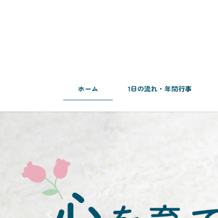
コ
ナ
ン
ビ
テ
ゲ
ン
ー
ツ
シ
へ
ョ
ス
ン
キ
に
ホーム
1日の流れ・年間行事
ッ
移
プ
動