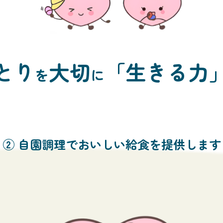
とり
大切
「生きる力
を
に
③ 病児保育による保護者の就労支援をしま