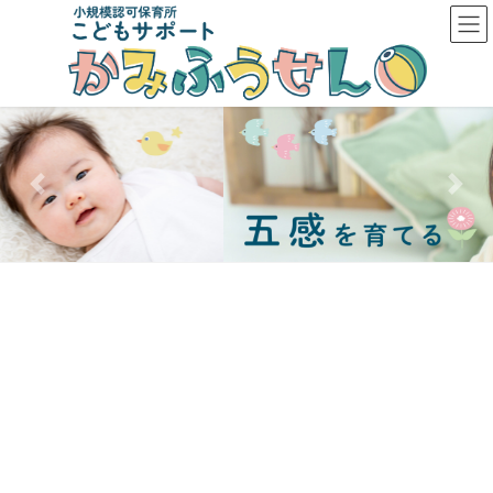
コ
ナ
ン
ビ
テ
ゲ
ン
ー
ツ
シ
へ
ョ
ス
ン
キ
に
Previous
Next
ッ
移
プ
動