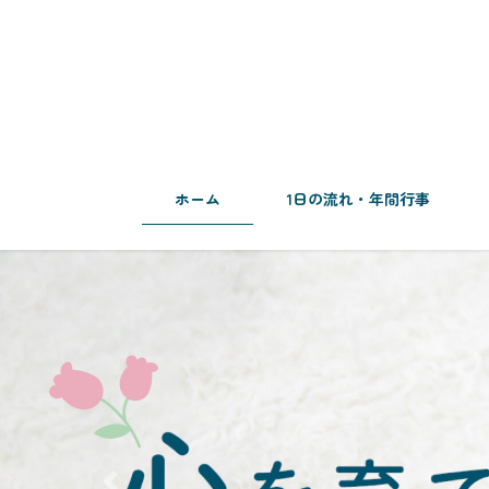
コ
ナ
ン
ビ
テ
ゲ
ン
ー
ツ
シ
へ
ョ
ス
ン
キ
に
ホーム
1日の流れ・年間行事
ッ
移
プ
動