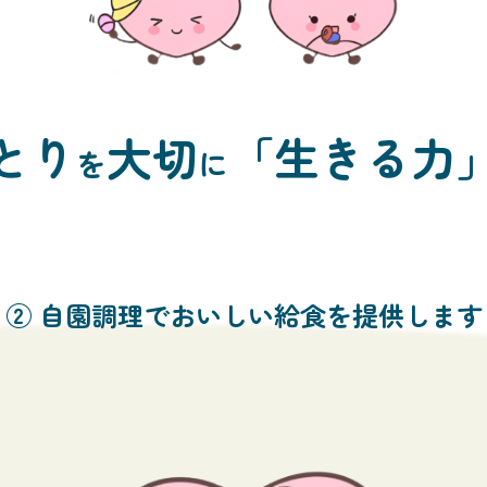
とり
大切
「生きる力
を
に
③ 病児保育による保護者の就労支援をしま